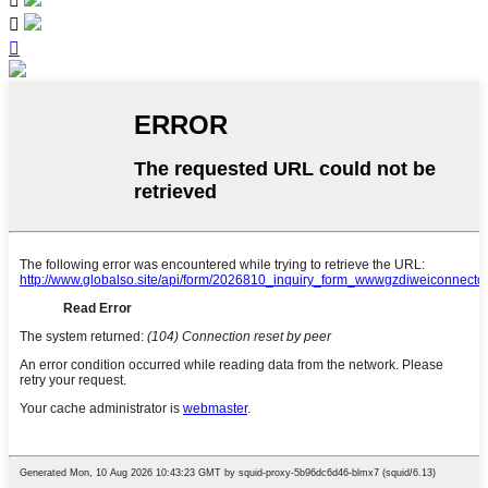


