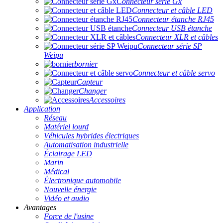
Connecteur série Gx
Connecteur et câble LED
Connecteur étanche RJ45
Connecteur USB étanche
Connecteur XLR et câbles
Connecteur série SP
Weipu
bornier
Connecteur et câble servo
Capteur
Changer
Accessoires
Application
Réseau
Matériel lourd
Véhicules hybrides électriques
Automatisation industrielle
Éclairage LED
Marin
Médical
Électronique automobile
Nouvelle énergie
Vidéo et audio
Avantages
Force de l'usine