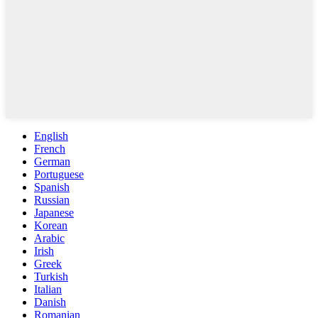
English
French
German
Portuguese
Spanish
Russian
Japanese
Korean
Arabic
Irish
Greek
Turkish
Italian
Danish
Romanian