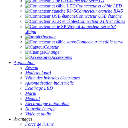
Connecteur série Gx
Connecteur et câble LED
Connecteur étanche RJ45
Connecteur USB étanche
Connecteur XLR et câbles
Connecteur série SP
Weipu
bornier
Connecteur et câble servo
Capteur
Changer
Accessoires
Application
Réseau
Matériel lourd
Véhicules hybrides électriques
Automatisation industrielle
Éclairage LED
Marin
Médical
Électronique automobile
Nouvelle énergie
Vidéo et audio
Avantages
Force de l'usine