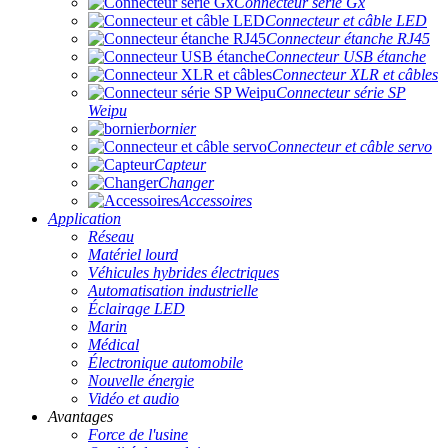
Connecteur série Gx
Connecteur et câble LED
Connecteur étanche RJ45
Connecteur USB étanche
Connecteur XLR et câbles
Connecteur série SP
Weipu
bornier
Connecteur et câble servo
Capteur
Changer
Accessoires
Application
Réseau
Matériel lourd
Véhicules hybrides électriques
Automatisation industrielle
Éclairage LED
Marin
Médical
Électronique automobile
Nouvelle énergie
Vidéo et audio
Avantages
Force de l'usine