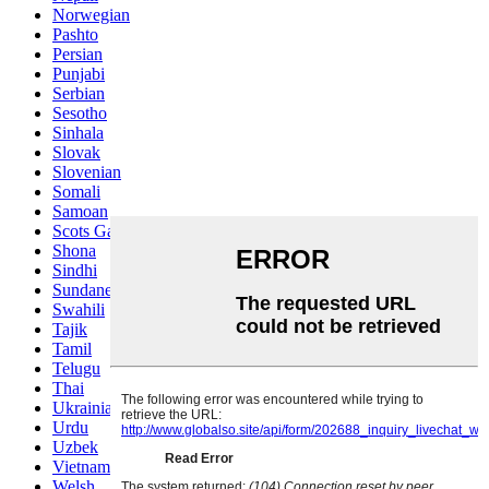
Norwegian
Pashto
Persian
Punjabi
Serbian
Sesotho
Sinhala
Slovak
Slovenian
Somali
Samoan
Scots Gaelic
Shona
Sindhi
Sundanese
Swahili
Tajik
Tamil
Telugu
Thai
Ukrainian
Urdu
Uzbek
Vietnamese
Welsh