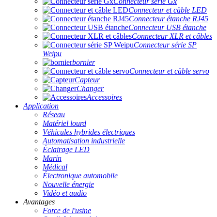
Connecteur série Gx
Connecteur et câble LED
Connecteur étanche RJ45
Connecteur USB étanche
Connecteur XLR et câbles
Connecteur série SP
Weipu
bornier
Connecteur et câble servo
Capteur
Changer
Accessoires
Application
Réseau
Matériel lourd
Véhicules hybrides électriques
Automatisation industrielle
Éclairage LED
Marin
Médical
Électronique automobile
Nouvelle énergie
Vidéo et audio
Avantages
Force de l'usine